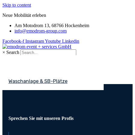
Skip to content
Neue Mobilität erleben
Am Motodrom 13, 68766 Hockenheim
info@emodrom-group.com
Facebook-f
Instagram
Youtube
Linkedin
×
Search
Anfrage für einen Rückruf
Fahrzeugaufbereitung
Innenreinigung
Außenreinigung
Waschanlage & SB-Plätze
Sprechen Sie mit unseren Profis